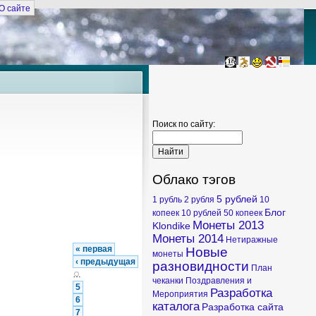
О сайте
Поиск по сайту:
Облако тэгов
5 рублей
1 рубль
2 рубля
10
Блог
копеек
10 рублей
50 копеек
Монеты 2013
Klondike
Монеты 2014
Нетиражные
« первая
Новые
монеты
‹ предыдущая
разновидности
План
…
чеканки
Поздравления и
5
Разработка
Мероприятия
6
каталога
Разработка сайта
7