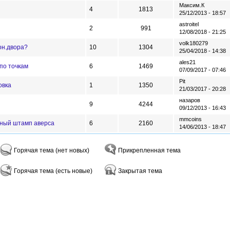
Максим.К
4
1813
25/12/2013 - 18:57
astroitel
2
991
12/08/2018 - 21:25
volk180279
мон.двора?
10
1304
25/04/2018 - 14:38
ales21
 по точкам
6
1469
07/09/2017 - 07:46
Pit
овка
1
1350
21/03/2017 - 20:28
назаров
9
4244
09/12/2013 - 16:43
mmcoins
тный штамп аверса
6
2160
14/06/2013 - 18:47
Горячая тема (нет новых)
Прикрепленная тема
Горячая тема (есть новые)
Закрытая тема