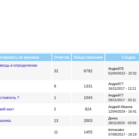
Ответов
Представления
Создан
Помощь в определении
Андрей78
32
6792
01/04/2013 - 10:32
Андрей77
9
1331
16/11/2017 - 12:21
Андрей77
штемпель ?
1
1043
29/11/2017 - 20:11
Андрей Иванов
кий кант
2
824
12/04/2019 - 16:41
Динка
ваника.
13
2003
26/11/2015 - 03:59
tinmanalex
11
1455
07/08/2017 - 19:19