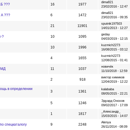
dima821
1Б ???
16
1977
23/02/2016 - 12:47
dima821
 А ???
6
1472
23/02/2016 - 09:35
sputnik197503
21
11901
14/01/2013 - 12:27
geday
В-?
10
1095
04/03/2019 - 12:15
kuzmich2273
10
1996
16/08/2015 - 03:12
kuzmich2273
4
1655
12/08/2015 - 01:41
новичёк
к МД
11
1037
11/10/2018 - 12:59
виктор химиков
2
918
12/04/2019 - 12:22
омощь в определении
kalababa
3
1361
08/05/2015 - 22:21
Эдуард Онохов
5
1246
09/02/2017 - 17:09
_Александр_
1
1817
15/03/2015 - 14:07
Alenya
 по спецкаталогу
9
2248
26/11/2014 - 08:09