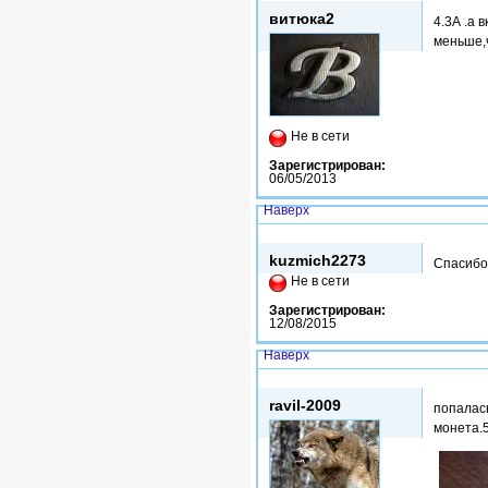
витюка2
4.3А .а
меньше,ч
Не в сети
Зарегистрирован:
06/05/2013
Наверх
Втр, 18/08/2015 - 04:42
kuzmich2273
Спасибо
Не в сети
Зарегистрирован:
12/08/2015
Наверх
Вс, 27/09/2015 - 17:32
ravil-2009
попалас
монета.5