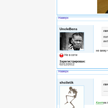
Наверх
Вс, 20/09/2015 - 17:58
UncleBens
rav
поп
ин
не вижу 
Не в сети
Зарегистрирован:
02/12/2012
Наверх
Вс, 20/09/2015 - 18:50
shciletik
rav
...
Кант
ик