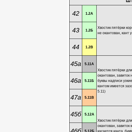
42
1.2А
Хвостик пятёрки кор
43
1.2Б
не окантован, кант у
44
1.2В
45а
5.11А
Хвостик пятёрки дл
окантован, завиток 
46а
5.11Б
буквы надписи узкие
кантом имеется зазо
5.11)
47а
5.11В
45б
5.12А
Хвостик пятёрки дл
окантован, завиток 
46б
5.12Б
касается канта, бук