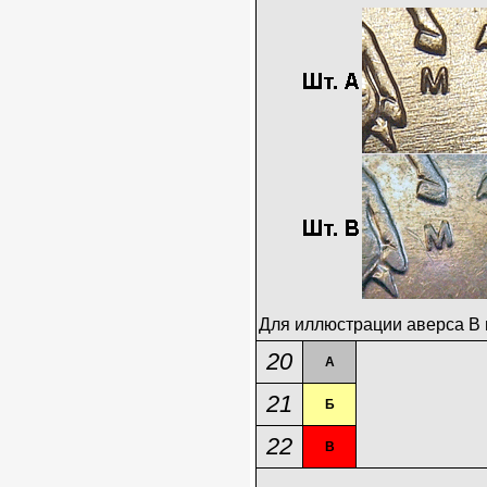
Для иллюстрации аверса В
20
А
21
Б
22
В