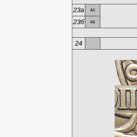
23а
А1
23б
А2
24