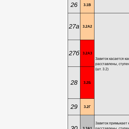
26
3.1В
27а
3.2А2
27б
3.2А3
Завиток касается ка
расставлены, ступе
(шт. 3.2)
28
3.2Б
29
3.2Г
Завиток примыкает к
30
3.3А1
расставлены, ступе