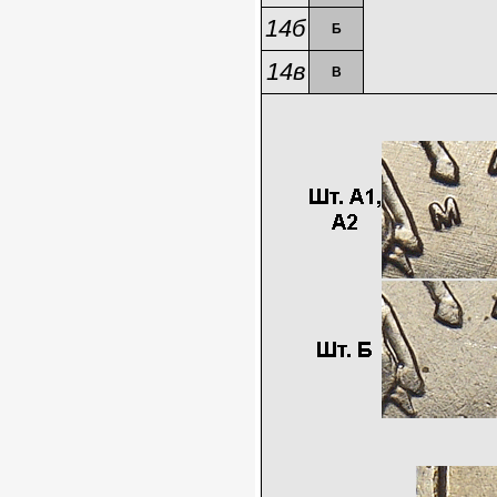
14б
Б
14в
В