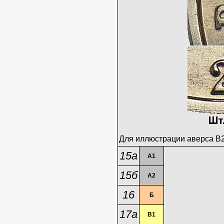
Для иллюстрации аверса В
15а
А1
15б
А2
16
Б
17а
В1