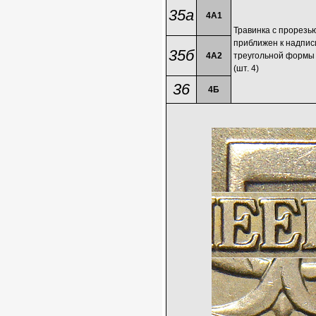
35а
4А1
Травинка с прорезь
приближен к надпис
35б
4А2
треугольной формы 
(шт. 4)
36
4Б