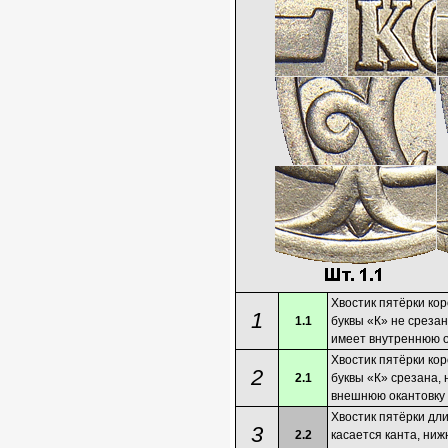
Хвостик пятёрки кор
1
1.1
буквы «К» не срезан
имеет внутреннюю ок
Хвостик пятёрки кор
2
2.1
буквы «К» срезана,
внешнюю окантовку (
Хвостик пятёрки дли
3
2.2
касается канта, ниж