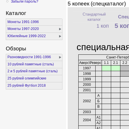
Забыли пароль?
5 копеек (спецкаталог)
Каталог
Стандартный
Спец
каталог
Монеты 1991-1996
5 ко
1 коп
Монеты 1997-2020
Юбилейные 1999-2022
специальная
Обзоры
Разновидности 1991-1996
Санкт-Петерб
Аверс\Реверс
1.1
2.1
2.2
10 рублей памятные (сталь)
1997
2 и 5 рублей памятные (сталь)
1998
25 рублей олимпийские
1999
2000
25 рублей Футбол 2018
2001
А
2002
Б
В
2003
А1
2004
А2
А1