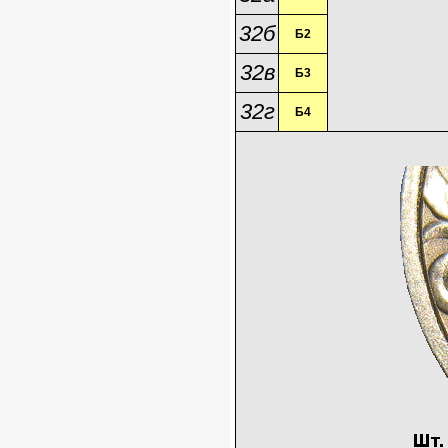
32б
Б2
32в
Б3
32г
Б4