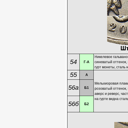
Никелевое гальван
54
Г-А
синеватый оттенок,
гурт монеты, сталь 
55
А
Мельхиоровая плак
56а
Б1
розоватый оттенок,
аверс и реверс, част
на гурте видна стал
56б
Б2