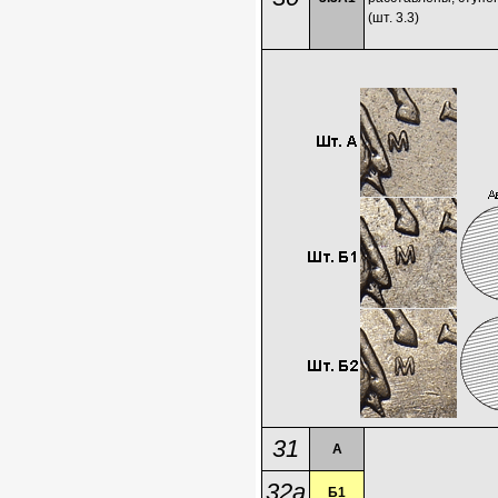
(шт. 3.3)
31
А
32а
Б1