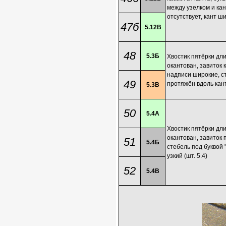
между узелком и ка
отсутствует, кант ши
47б
5.12В
48
5.3Б
Хвостик пятёрки дл
окантован, завиток 
надписи широкие, ст
49
протяжён вдоль канта
5.3В
50
5.4А
Хвостик пятёрки дл
окантован, завиток 
51
5.4Б
стебель под буквой "
узкий (шт. 5.4)
52
5.4В