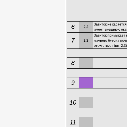
Завиток не касается
6
2.2
имеет внешнюю окант
Завиток примыкает к
7
2.3
нижнего бутона поч
отсутствует (шт. 2.3)
8
9
10
11