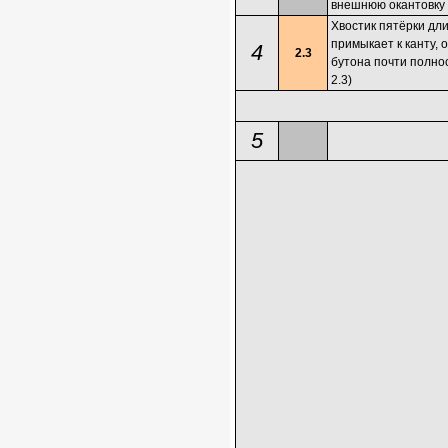
внешнюю окантовку (
Хвостик пятёрки дл
примыкает к канту, 
4
2.3
бутона почти полнос
2.3)
5