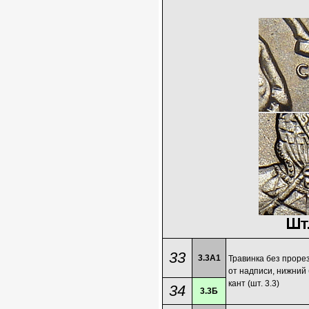
33
3.3А1
Травинка без проре
от надписи, нижний 
кант (шт. 3.3)
34
3.3Б