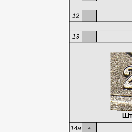
12
13
14а
А