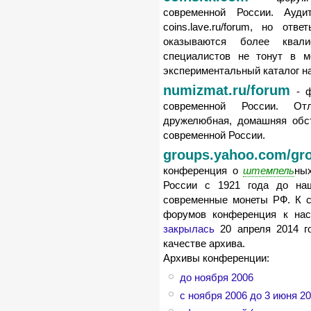
современной России. Ауди
coins.lave.ru/forum, но о
оказываются более квал
специалистов не тонут в м
экспериментальный каталог н
numizmat.ru/forum
- ф
современной России. От
дружелюбная, домашняя обст
современной России.
groups.yahoo.com/gr
конференция о
штемпель
ны
России с 1921 года до на
современные монеты РФ. К с
форумов конференция к нас
закрылась
20 апреля 2014 го
качестве архива.
Архивы конференции:
до ноября 2006
c ноября 2006 до 3 июня 2