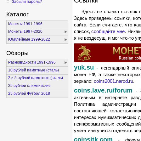
Ссылки
Забыли пароль?
Здесь не свалка ссылок н
Каталог
Здесь приведены ссылки, кот
Монеты 1991-1996
сайта. Если считаете, что к
список,
сообщайте мне
. Никак
Монеты 1997-2020
я не вездесущ, и мог что-то уп
Юбилейные 1999-2022
Обзоры
Разновидности 1991-1996
yuk.su
- легендарный онла
10 рублей памятные (сталь)
монет РФ, а также некоторых
2 и 5 рублей памятные (сталь)
зеркало:
coins2001.narod.ru
.
25 рублей олимпийские
coins.lave.ru/forum
- ф
25 рублей Футбол 2018
активным в интернете разд
Политика администрации
составляющей коллекционир
интересах нумизматических д
неинформативных сообщений (
умеет или учится отделять зёр
coinsitk.com
- форум 