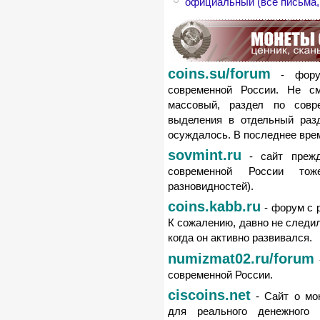
официальный (все письма, 
coins.su/forum
- форум
современной России. Не с
массовый, раздел по совр
выделения в отдельный раз
осуждалось. В последнее вре
sovmint.ru
- сайт прежд
современной России тож
разновидностей).
coins.kabb.ru
- форум с 
К сожалению, давно не следи
когда он активно развивался.
numizmat02.ru/forum
современной России.
ciscoins.net
- Сайт о мо
для реального денежного