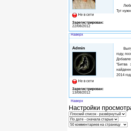
Люби
Тут нуж
Не в сети
Зарегистрирован:
22/08/2012
Наверх
Ср, 04/03/2015 - 13:55
Admin
Вып
году, по
Добавле
"Битва 
найден
2014 год
Не в сети
Зарегистрирован:
13/08/2012
Наверх
Настройки просмотр