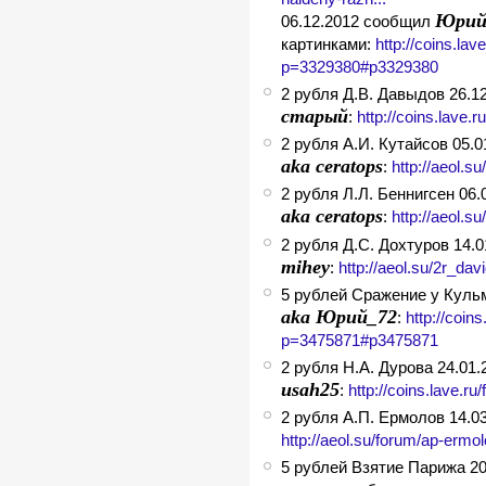
Юрий
06.12.2012 сообщил
картинками:
http://coins.la
p=3329380#p3329380
2 рубля Д.В. Давыдов 26.
старый
:
http://coins.lave
2 рубля А.И. Кутайсов 05.
aka ceratops
:
http://aeol.
2 рубля Л.Л. Беннигсен 06
aka ceratops
:
http://aeol.
2 рубля Д.С. Дохтуров 14.
mihey
:
http://aeol.su/2r_d
5 рублей Сражение у Куль
aka Юрий_72
:
http://coin
p=3475871#p3475871
2 рубля Н.А. Дурова 24.01
usah25
:
http://coins.lave.
2 рубля А.П. Ермолов 14.
http://aeol.su/forum/ap-ermolo
5 рублей Взятие Парижа 2