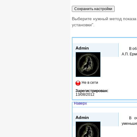
Выберите нужный метод показа
установки".
Чт, 14/03/2013 - 16:32
Admin
В об
А.П. Ерм
Не в сети
Зарегистрирован:
13/08/2012
Наверх
Втр, 30/04/2013 - 17:53
Admin
В о
уменьше