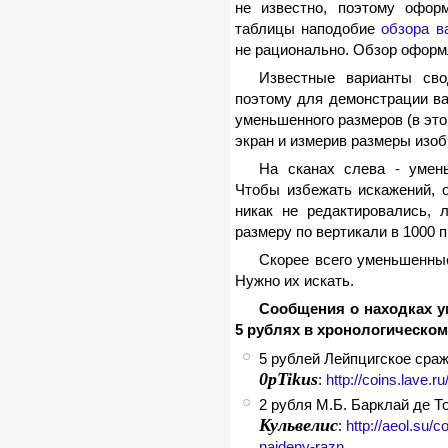
не известно, поэтому офор
таблицы наподобие
обзора в
не рационально. Обзор оформ
Известные варианты сво
поэтому для демонстрации ва
уменьшенного размеров (в это
экран и измерив размеры изоб
На сканах слева - умен
Чтобы избежать искажений, 
никак не редактировались,
размеру по вертикали в 1000 п
Скорее всего уменьшенны
Нужно их искать.
Сообщения о находках у
5 рублях в хронологическом
5 рублей Лейпцигское сра
0pTikus
:
http://coins.lave
2 рубля М.Б. Барклай де Т
Кульвелис
:
http://aeol.su/
naideny-razn...