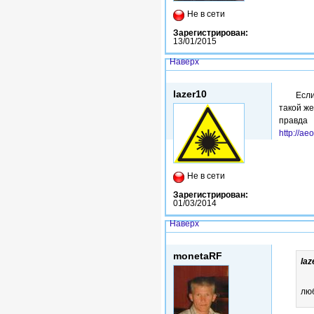
Не в сети
Зарегистрирован:
13/01/2015
Наверх
Втр, 03/02/2015 - 17:19
lazer10
Есл
такой же
правда
http://a
Не в сети
Зарегистрирован:
01/03/2014
Наверх
Втр, 03/02/2015 - 17:36
monetaRF
laz
лю