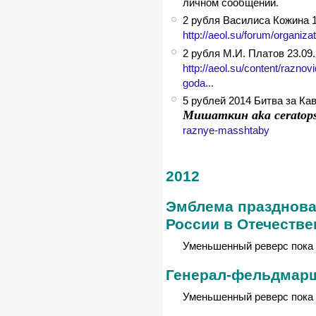
личном сообщении.
2 рубля Василиса Кожина 
http://aeol.su/forum/organiz
2 рубля М.И. Платов 23.0
http://aeol.su/content/razno
goda...
5 рублей 2014 Битва за Ка
Мишаткин aka ceratop
raznye-masshtaby
2012
Эмблема празднова
России в Отечестве
Уменьшенный реверс пока 
Генерал-фельдмарш
Уменьшенный реверс пока 