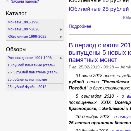
Юбилейные 25 рублей
Забыли пароль?
Юбилейные 25 рублей
Каталог
Юби
Монеты 1991-1996
Подробнее
Монеты 1997-2020
Юбилейные 1999-2022
В период с июля 201
Обзоры
выпущены 5 новых 
Разновидности 1991-1996
памятных монет
10 рублей памятные (сталь)
Пнд, 25/02/2019 - 09:28 — Admi
2 и 5 рублей памятные (сталь)
31 июля 2018 пресс-служ
25 рублей олимпийские
рублей
серии
"Российская
25 рублей Футбол 2018
Погоди!"
в двух исполнениях
5 сентября 2018 -
о в
посвященных
XXIX Всемир
Красноярске
, с
Эмблемой
и
10 декабря 2018 -
о выпус
25-летию принятия Консти
28 декабря 2018 -
о выпуск