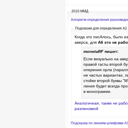
2010 ММД
Алгоритм определения разновидно
Подсказки для определения А2 
Когда это писАлось, было и
аверса, для
А6 это не рабо
monetaRF
пишет:
Если визуально на аве
правой гасты второй бук
оперения орла (паралле
не частых вариантах, л
стойки второй буквы "М
линия будет всегда про
в монограмме.
Аналогичная, также не рабо
разлиновкой
Подсказка по линиям шлифовки А3