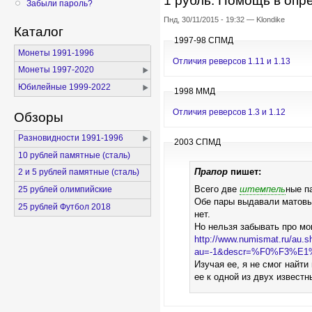
1 рубль. Помощь в опр
Забыли пароль?
Пнд, 30/11/2015 - 19:32 — Klondike
Каталог
1997-98 СПМД
Монеты 1991-1996
Отличия реверсов 1.11 и 1.13
Монеты 1997-2020
Юбилейные 1999-2022
1998 ММД
Отличия реверсов 1.3 и 1.12
Обзоры
Разновидности 1991-1996
2003 СПМД
10 рублей памятные (сталь)
Прапор
пишет:
2 и 5 рублей памятные (сталь)
25 рублей олимпийские
Всего две
штемпель
ные п
Обе пары выдавали матовы
25 рублей Футбол 2018
нет.
Но нельзя забывать про мо
http://www.numismat.ru/au.s
au=-1&descr=%F0%F3%E1
Изучая ее, я не смог найти
ее к одной из двух извест