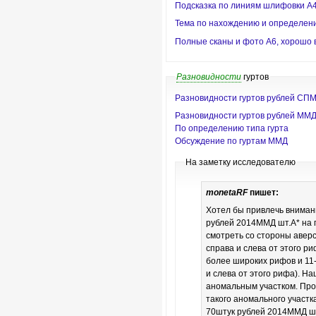
Подсказка по линиям шлифовки А4
Тема по нахождению и определен
Полные сканы и фото А6, хорошо
Разновидности
гуртов
Разновидности гуртов рублей СП
Разновидности гуртов рублей ММ
По определению типа гурта
Обсуждение по гуртам ММД
На заметку исследователю
monetaRF
пишет:
Хотел бы привлечь внима
рублей 2014ММД шт.А* на п
смотреть со стороны аверс
справа и слева от этого р
более широких рифов и 11-
и слева от этого рифа). На
аномальным участком. Пр
такого аномального участк
70штук рублей 2014ММД шт.