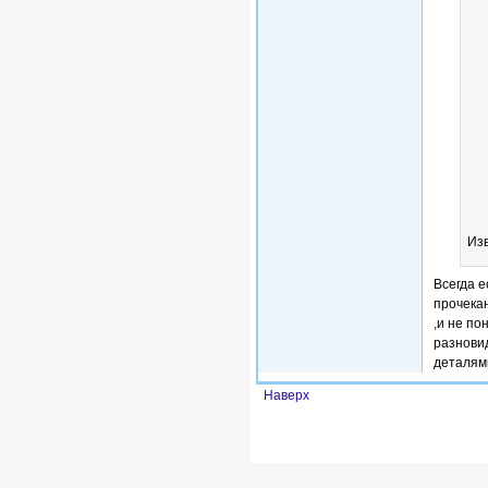
Изв
Всегда е
прочекан
,и не по
разнови
деталям
Наверх