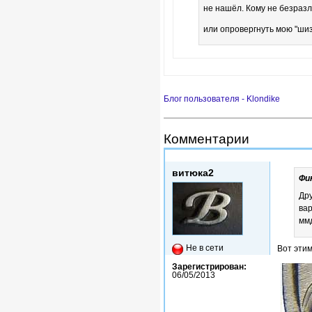
не нашёл. Кому не безразл
или опровергнуть мою "ши
Блог пользователя - Klondike
Комментарии
Ср, 23/03/2016 - 15:57
витюка2
Фи
Дру
вар
ммд
Не в сети
Вот этим
Зарегистрирован:
06/05/2013