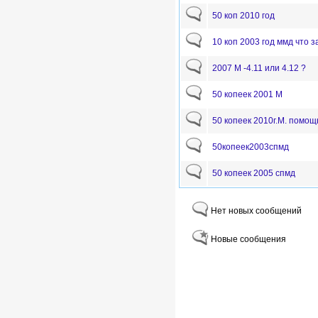
50 коп 2010 год
10 коп 2003 год ммд что з
2007 М -4.11 или 4.12 ?
50 копеек 2001 М
50 копеек 2010г.М. помощ
50копеек2003спмд
50 копеек 2005 спмд
Нет новых сообщений
Новые сообщения