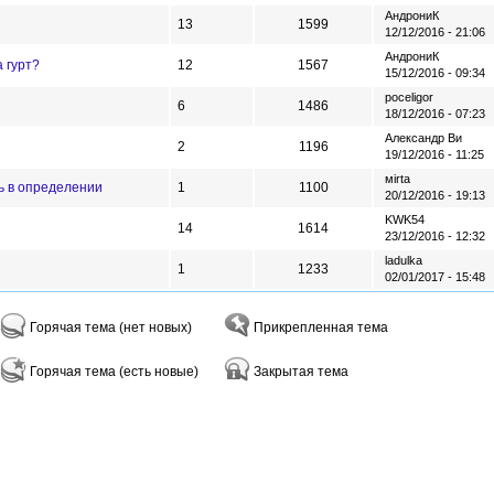
АндрониК
13
1599
12/12/2016 - 21:06
АндрониК
а гурт?
12
1567
15/12/2016 - 09:34
poceligor
6
1486
18/12/2016 - 07:23
Александр Ви
2
1196
19/12/2016 - 11:25
мirtа
ь в определении
1
1100
20/12/2016 - 19:13
KWK54
14
1614
23/12/2016 - 12:32
ladulka
1
1233
02/01/2017 - 15:48
Горячая тема (нет новых)
Прикрепленная тема
Горячая тема (есть новые)
Закрытая тема