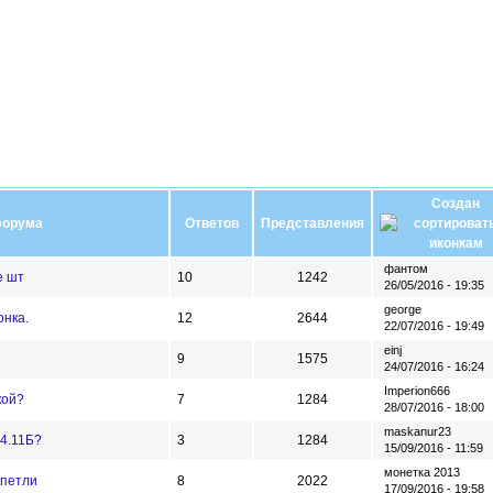
Создан
форума
Ответов
Представления
фантом
е шт
10
1242
26/05/2016 - 19:35
george
онка.
12
2644
22/07/2016 - 19:49
einj
9
1575
24/07/2016 - 16:24
Imperion666
кой?
7
1284
28/07/2016 - 18:00
maskanur23
.4.11Б?
3
1284
15/09/2016 - 11:59
монетка 2013
-петли
8
2022
17/09/2016 - 19:58