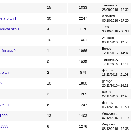
Татьяна У.
15
1833
26/09/2016 - 12:32
любитель
е это шт Г
30
2247
05/10/2016 - 17:23
1980
кажите это в
4
1176
30/10/2016 - 08:33
2kopejki
10
1401
06/11/2016 - 12:59
Волос
ятёрками?
1
1066
12/11/2016 - 14:04
Татьяна У.
0
1035
12/11/2016 - 17:44
фантом
ие шт
2
879
16/11/2016 - 21:03
george
 ?
10
1800
23/11/2016 - 16:21
mik18
а
2
1265
27/11/2016 - 12:43
фантом
ие шт
6
1247
05/12/2016 - 19:50
АндрониК
31???
13
1403
07/12/2016 - 12:19
АндрониК
.1???
6
1276
08/12/2016 - 12:33