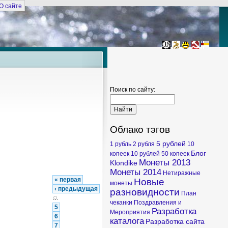
О сайте
Поиск по сайту:
Облако тэгов
5 рублей
1 рубль
2 рубля
10
Блог
копеек
10 рублей
50 копеек
Монеты 2013
Klondike
Монеты 2014
Нетиражные
« первая
Новые
монеты
‹ предыдущая
разновидности
План
…
чеканки
Поздравления и
5
Разработка
Мероприятия
6
каталога
Разработка сайта
7