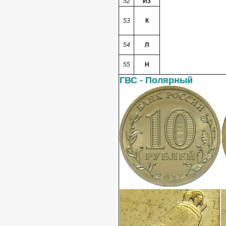
52
И3
53
К
54
Л
55
Н
ГВС - Полярный