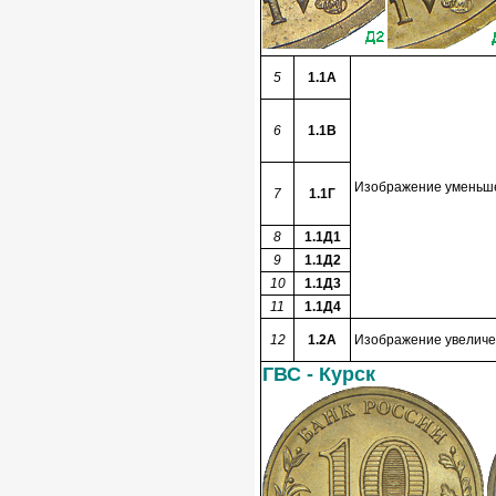
5
1.1A
6
1.1В
Изображение уменьшен
7
1.1Г
8
1.1Д1
9
1.1Д2
10
1.1Д3
11
1.1Д4
12
1.2А
Изображение увеличен
ГВС - Курск