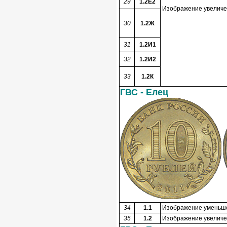
29
1.2Е2
Изображение увеличен
30
1.2Ж
31
1.2И1
32
1.2И2
33
1.2К
ГВС - Елец
34
1.1
Изображение уменьшен
35
1.2
Изображение увеличен