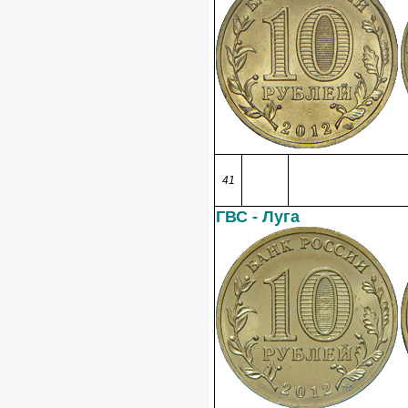
41
ГВС - Луга