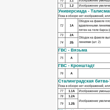
70
1.1
Изображение уменьшен
71
1.2
Изображение увеличен
Универсиада - Талисма
Пока в обзоре нет изображений, ил
Ободок на факеле пло
72
1А
вдавленными линиями
пятен на теле барса (
73
2А
Ободок на факеле вып
линиями (шт. 2)
74
2Б
ГВС - Вязьма
75
А
ГВС - Кронштадт
76
А
Сталинградская битва-
Пока в обзоре нет изображений, ил
77
1.1А
Изображение уменьшен
78
1.2А
Изображение увеличен
79
1.2Б