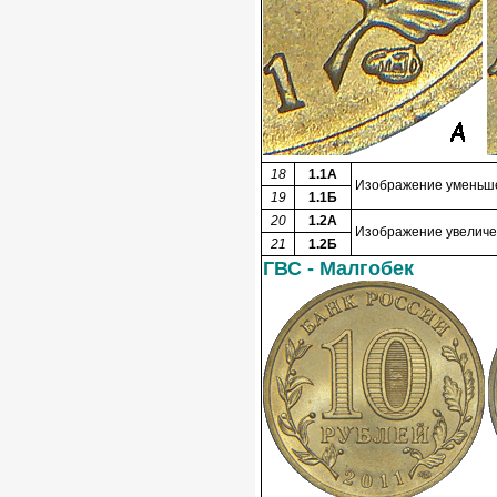
18
1.1А
Изображение уменьшен
19
1.1Б
20
1.2А
Изображение увеличен
21
1.2Б
ГВС - Малгобек