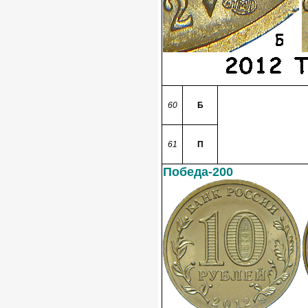
60
Б
61
П
Победа-200