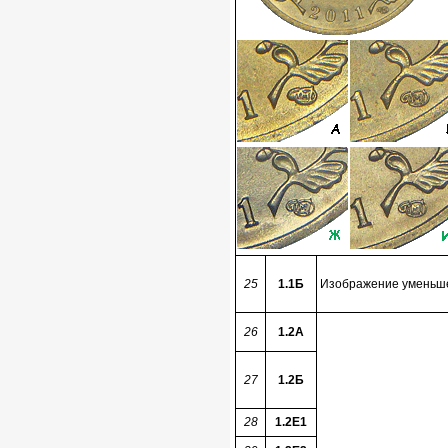
25
1.1Б
Изображение уменьшен
26
1.2А
27
1.2Б
28
1.2Е1