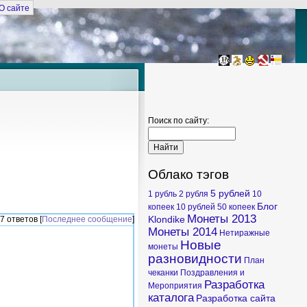
О сайте
Поиск по сайту:
Облако тэгов
5 рублей
1 рубль
2 рубля
10
Блог
копеек
10 рублей
50 копеек
Монеты 2013
Klondike
7 ответов [
Последнее сообщение
]
Монеты 2014
Нетиражные
Новые
монеты
разновидности
План
чеканки
Поздравления и
Разработка
Мероприятия
каталога
Разработка сайта