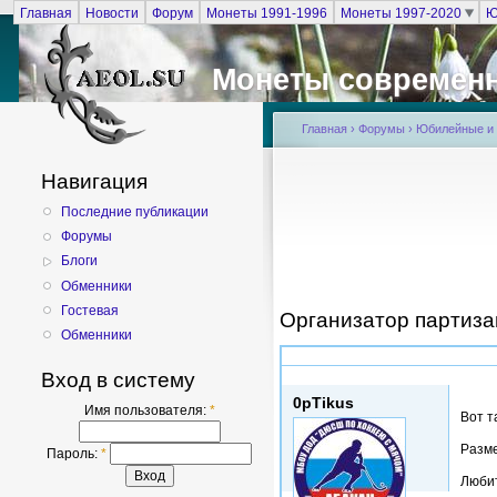
Главная
Новости
Форум
Монеты 1991-1996
Монеты 1997-2020
Ю
Монеты современ
Главная
›
Форумы
›
Юбилейные и п
Навигация
Последние публикации
Форумы
Блоги
Обменники
Гостевая
Организатор партиза
Обменники
Вс, 19/05/2013 - 14:23
Вход в систему
0pTikus
Имя пользователя:
*
Вот т
Разм
Пароль:
*
Люби