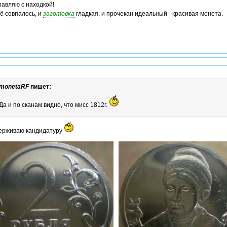
авляю с находкой!
сё совпалось, и
заготовка
гладкая, и прочекан идеальный - красивая монета.
monetaRF
пишет:
Да и по сканам видно, что мисс 1812г.
ерживаю кандидатуру