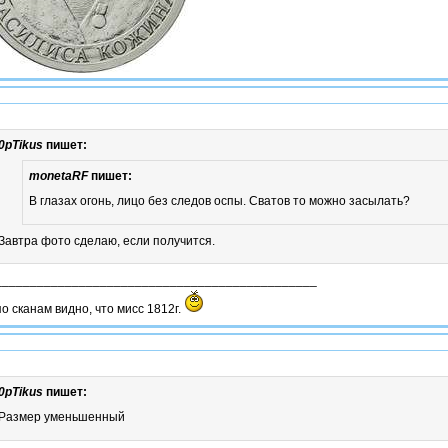
0pTikus
пишет:
monetaRF
пишет:
В глазах огонь, лицо без следов оспы. Сватов то можно засылать?
Завтра фото сделаю, если получится.
______________________________________________
по сканам видно, что мисс 1812г.
0pTikus
пишет:
Размер уменьшенный