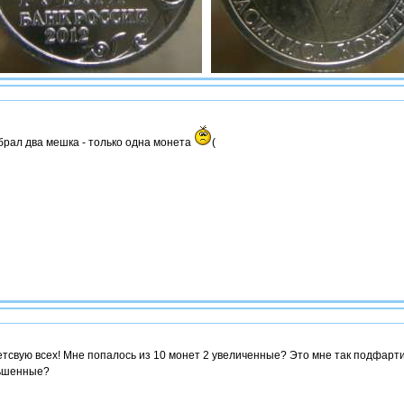
рал два мешка - только одна монета
(
тсвую всех! Мне попалось из 10 монет 2 увеличенные? Это мне так подфарт
ьшенные?