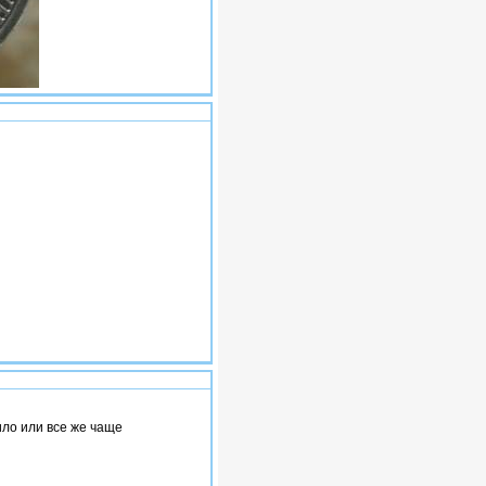
#6
#7
ило или все же чаще