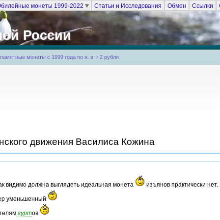
билейные монеты 1999-2022
Статьи и Исследования
Обмен
Ссылки
ной России
амятные монеты с 1999 года по н. в.
›
2 рубля
нского движения Василиса Кожина
ак видимо должна выглядеть идеальная монета
изъянов практически нет.
ер уменьшенный
телям
гурт
ов