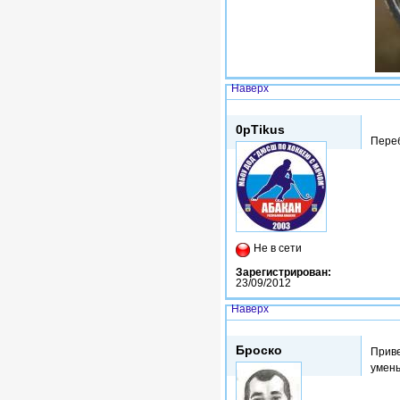
Наверх
Пнд, 20/05/2013 - 12:34
0pTikus
Переб
Не в сети
Зарегистрирован:
23/09/2012
Наверх
Сб, 06/02/2016 - 00:09
Броско
Приве
умен