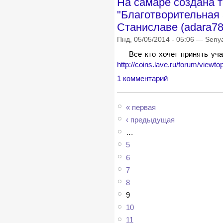
На самаре создана 
"Благотворительная 
Станиславе (adara78
Пнд, 05/05/2014 - 05:06 — Seny
Все кто хочет принять уча
http://coins.lave.ru/forum/view
1 комментарий
« первая
‹ предыдущая
…
5
6
7
8
9
10
11