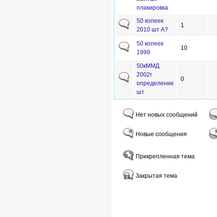
плакировка
50 копеек
1
2010 шт А?
50 копеек
10
1999
50кММД
2002г
0
определение
шт
Нет новых сообщений
Новые сообщения
Прикрепленная тема
Закрытая тема