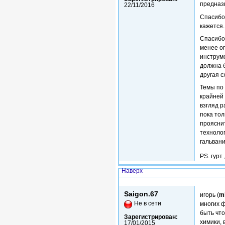
предназ
22/11/2016
Спасибо 
кажется.
Спасибо 
менее о
инструме
должна б
другая с
Темы по
крайней 
взгляд р
пока тол
прояснит
технолог
гальвани
PS. гурт
Наверх
Втр, 26/06/2018 - 17:05
Saigon.67
игорь (
mi
Не в сети
многих ф
быть что
Зарегистрирован:
химики, 
17/01/2015