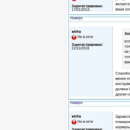
желаете 
Зарегистрирован:
ваше со
17/01/2015
Наверх
Чт, 21/06/2018 - 19:32
мirta
Sai
Не в сети
есл
Зарегистрирован:
тол
22/11/2016
не 
то
ва
Спасибо 
менее о
инструме
должна б
другая с
Наверх
Втр, 26/06/2018 - 11:34
мirta
Здравств
Не в сети
плакиро
нормальн
Зарегистрирован: