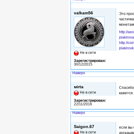
Чт, 21/06/2018 - 13:45
valkam56
Это про
частичк
монетам 
http://a
plakirov
http://c
plakirov
Не в сети
Зарегистрирован:
30/12/2015
Наверх
Чт, 21/06/2018 - 16:04
мirta
Спасибо 
Не в сети
кажется.
Зарегистрирован:
22/11/2016
Наверх
Чт, 21/06/2018 - 18:05
Saigon.67
если вы 
Не в сети
догадыва