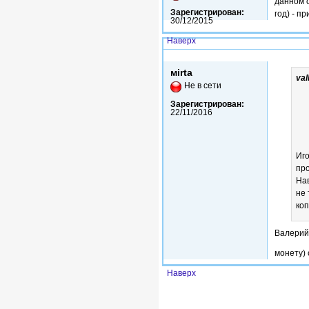
данном с
Зарегистрирован:
год) - п
30/12/2015
Наверх
Ср, 27/06/2018 - 16:42
мirta
va
Не в сети
Зарегистрирован:
22/11/2016
Иго
про
Нав
не 
коп
Валерий,
монету) 
Наверх