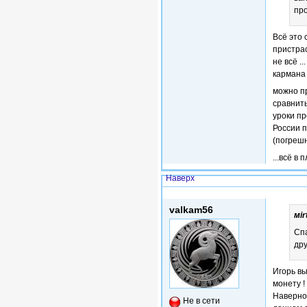
пр
Всё это 
пристрас
не всё .
кармана
можно п
сравнить
уроки пр
России п
(погрешн
...всё в
Наверх
Ср, 27/06/2018 - 16:08
valkam56
мir
Спа
дру
Игорь вы
монету !
Наверно 
Не в сети