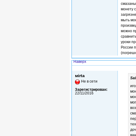
смазаны
монету с
загрязне
мыть мо
произве
можно п
сравнить
уроки пр
России п
(погрешн
Наверх
Ср, 27/06/2018 - 13:59
мirta
Sai
Не в сети
иго
Зарегистрирован:
мон
22/11/2016
мон
мог
воз
сма
пер
тех
доч
ва