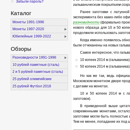
Забыли пароль?
гальваническим покрытием сохр
Ранее заготовки с латунной
Каталог
эксперимента без каких-либо офи
Монеты 1991-1996
разновидности
(формально произ
нового образца для 10 и 50 коп
Монеты 1997-2020
продолжили использовать загото
Юбилейные 1999-2022
Когда именно появилось обно
были отчеканены на новых гальва
Обзоры
Самое интересное, что гальва
Разновидности 1991-1996
10 копеек 2014 м (гальваника)
10 рублей памятные (сталь)
50 копеек 2014 м (гальваника)
2 и 5 рублей памятные (сталь)
Но как же так, ведь официа
25 рублей олимпийские
Московском монетном дворе продо
25 рублей Футбол 2018
с датами на монетах.
10 и 50 копеек 2014 м с ла
заготовок).
В приведенной выше цитате 
современными монетами, осталс
заготовки могли быть полностью и
Тем не менее, попадание их под 