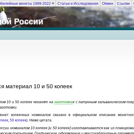
билейные монеты 1999-2022
Статьи и Исследования
Обмен
Ссылки
ной России
я материал 10 и 50 копеек
ом 10 и 50 копеек чеканят на
заготовка
х с латунным гальваническим пок
аготовки.
онет копеечных номиналов сказано в официальном описании монетног
опеек
,
50 копеек
). Ниже цитата.
оссии номиналом 10 копеек [и 50 копеек] изготавливается как из плакиров
ическим покрытием. Графическое оформление и массогабаритные параме