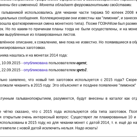
анены без изменений. Монета обладает ферромагнитными свойствами.
 гальваникой использовались для чеканки части тиража 50 копеек 2008 
циальных сообщения. Коллекционерам они известны как "лимонки", и занесен
ошла кратковременная смена монетного типа). Позже ГОЗНАКом был размеще
еек. Но по каким-то причинам планы тогда не были осуществлены, и на мон
вки вырубленные из плакированных листов.
влённое описание, к сожалению, мне пока не известно. Но появившиеся в 
низированных заготовках.
ника нашлась и на монетах 2014 года:
agent
, 10.09.2015 -
опубликована
пользователем
;
spets1
, 22.09.2015 -
опубликована
пользователем
.
льно заявлено, что новый тип заготовок используется с 2015 года? Скор
лжали чеканить в 2015 году. Это объясняет и позднее появление "лимонок" 
тунным гальванопокрытием, разумеется, будут внесены в каталог как от
чётко сказано, что с 2015 года используются оба типа заготовок. Поэт
я открытым очень интересный вопрос: Существуют ли плакированные 10 и 
спользованы в 2015 году, но для чеканки монет с датой 2014, т. е. ещё до н
штемпели с новой датой исключить нельзя. Надо искать!