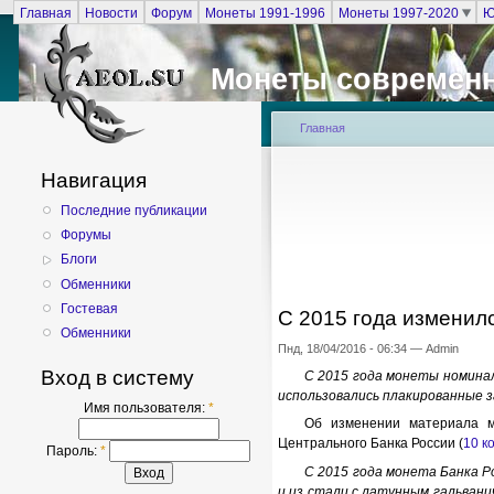
Главная
Новости
Форум
Монеты 1991-1996
Монеты 1997-2020
Ю
Монеты современ
Главная
Навигация
Последние публикации
Форумы
Блоги
Обменники
Гостевая
С 2015 года изменилс
Обменники
Пнд, 18/04/2016 - 06:34 — Admin
Вход в систему
С 2015 года монеты номинал
использовались плакированные з
Имя пользователя:
*
Об изменении материала м
Центрального Банка России (
10 к
Пароль:
*
С 2015 года монета Банка Р
и из стали с латунным гальван