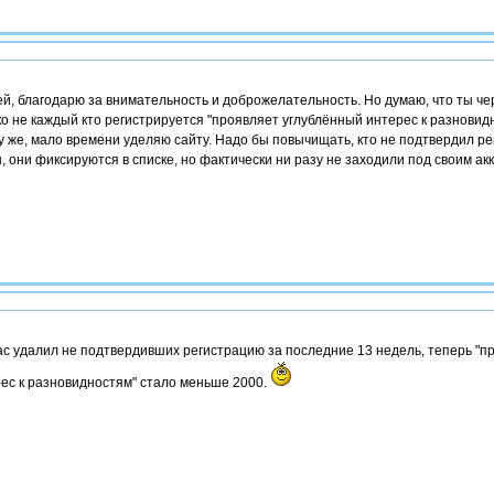
й, благодарю за внимательность и доброжелательность. Но думаю, что ты че
о не каждый кто регистрируется "проявляет углублённый интерес к разновид
у же, мало времени уделяю сайту. Надо бы повычищать, кто не подтвердил р
, они фиксируются в списке, но фактически ни разу не заходили под своим акка
с удалил не подтвердивших регистрацию за последние 13 недель, теперь "
ес к разновидностям" стало меньше 2000.