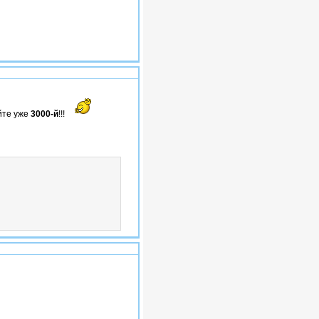
#10
йте уже
3000-й
!!!
#11