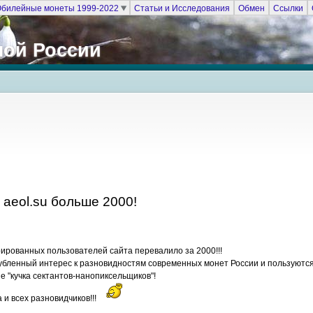
билейные монеты 1999-2022
Статьи и Исследования
Обмен
Ссылки
ной России
aeol.su больше 2000!
рированных пользователей сайта перевалило за 2000!!!
лубленный интерес к разновидностям современных монет России и пользуютс
не "кучка сектантов-нанопиксельщиков"!
и всех разновидчиков!!!