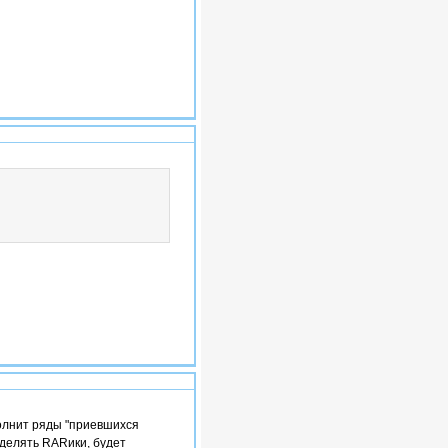
#12
#13
полнит ряды "приевшихся
еделять RARики, будет