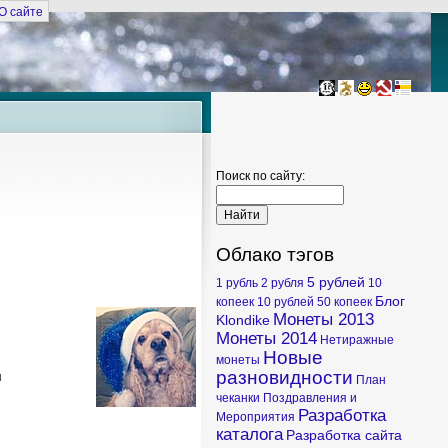
О сайте
Поиск по сайту:
Облако тэгов
5 рублей
1 рубль
2 рубля
10
Блог
копеек
10 рублей
50 копеек
Монеты 2013
Klondike
Монеты 2014
Нетиражные
Новые
монеты
разновидности
я
План
чеканки
Поздравления и
Разработка
Мероприятия
каталога
Разработка сайта