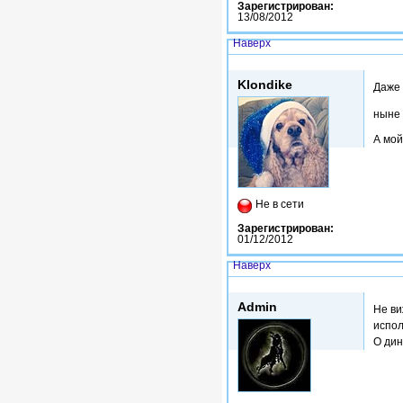
Зарегистрирован:
13/08/2012
Наверх
Втр, 20/01/2015 - 12:40
Klondike
Даже 
ныне 
А мой
Не в сети
Зарегистрирован:
01/12/2012
Наверх
Втр, 20/01/2015 - 12:55
Admin
Не ви
испол
О дин