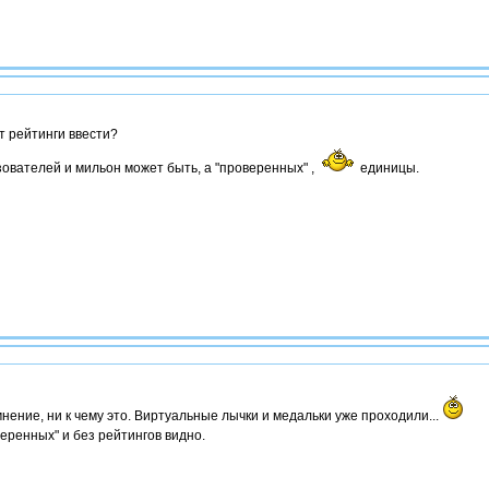
 рейтинги ввести?
ователей и мильон может быть, а "проверенных" ,
единицы.
нение, ни к чему это. Виртуальные лычки и медальки уже проходили...
еренных" и без рейтингов видно.