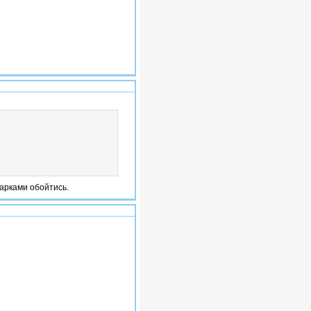
#8
арками обойтись.
#9