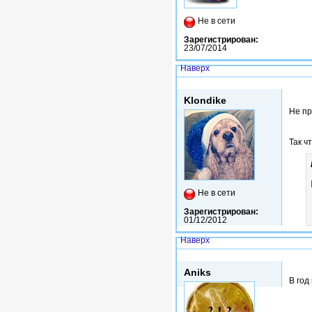
Не в сети
Зарегистрирован:
23/07/2014
Наверх
Ср, 28/10/2015 - 03:14
Klondike
Не пр
Так чт
Не в сети
Зарегистрирован:
01/12/2012
Наверх
Ср, 28/10/2015 - 04:14
Aniks
В год