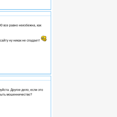
#4
0 все равно неизбежна, как
сайту ну никак не спадает!
#5
уйста. Другое дело, если это
 быть мошенничество?