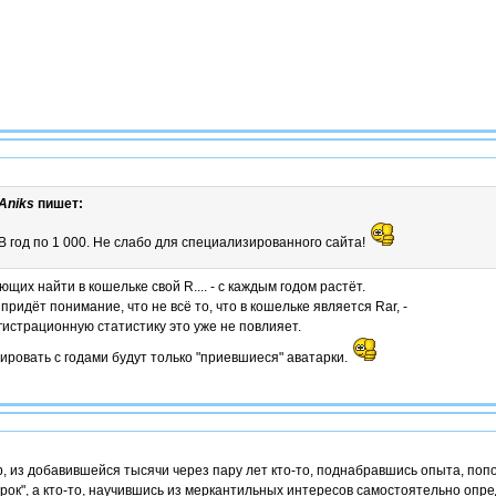
Aniks
пишет:
В год по 1 000. Не слабо для специализированного сайта!
щих найти в кошельке свой R.... - с каждым годом растёт.
 придёт понимание, что не всё то, что в кошельке является Rar, -
гистрационную статистику это уже не повлияет.
ировать с годами будут только "приевшиеся" аватарки.
, из добавившейся тысячи через пару лет кто-то, поднабравшись опыта, по
рок", а кто-то, научившись из меркантильных интересов самостоятельно опр