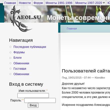
Главная
Новости
Форум
Монеты 1991-1996
Монеты 1997-2020
Ю
Монеты современ
Главная
Навигация
Последние публикации
Форумы
Блоги
Обменники
Гостевая
Пользователей сайта 
Обменники
Пнд, 19/01/2015 - 07:44 — Klondike
Вход в систему
Дорогие друзья!
Как-то незаметно число зарегист
Имя пользователя:
*
Более 2000 человек проявили уг
спецкаталогом, а это уже далеко 
Пароль:
*
Искренне поздравляю Александра 