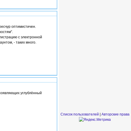
#2
ресчур оптимистичен.
ностям".
егистрацию с электронной
унтом, - таких много.
#3
проявляющих углублённый
Список пользователей
|
Авторские права