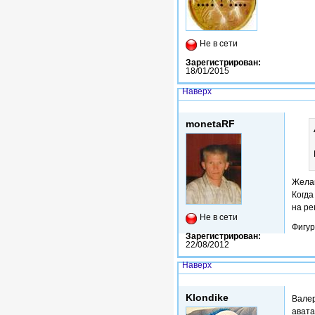
Не в сети
Зарегистрирован:
18/01/2015
Наверх
Ср, 28/10/2015 - 05:02
monetaRF
Желаю
Когда
на ре
Не в сети
Фигур
Зарегистрирован:
22/08/2012
Наверх
Ср, 28/10/2015 - 06:56
Klondike
Валер
авата