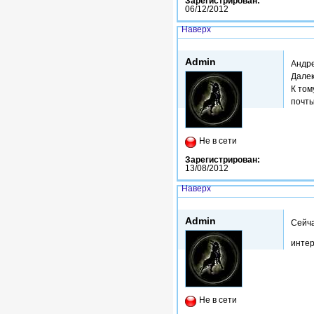
Зарегистрирован:
06/12/2012
Наверх
Втр, 20/01/2015 - 10:15
Admin
Андре
Далек
К том
почты
Не в сети
Зарегистрирован:
13/08/2012
Наверх
Втр, 20/01/2015 - 10:23
Admin
Сейча
интер
Не в сети