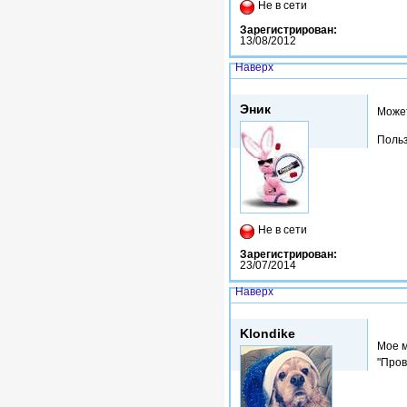
Не в сети
Зарегистрирован:
13/08/2012
Наверх
Втр, 20/01/2015 - 18:03
Эник
Может
Польз
Не в сети
Зарегистрирован:
23/07/2014
Наверх
Втр, 20/01/2015 - 18:09
Klondike
Мое м
"Пров