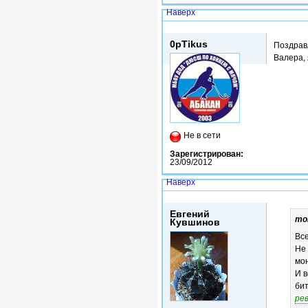
Наверх
Ср, 03/07/2013 - 03:13
0pTikus
Поздра
Валера, 
Не в сети
Зарегистрирован:
23/09/2012
Наверх
Чт, 14/11/2013 - 14:44
Евгений
mo
Кувшинов
Все
Не 
мон
И в
би
ре