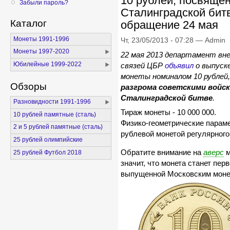
10 рублей, посвяще
Забыли пароль?
Сталинградской бит
Каталог
обращение 24 мая
Монеты 1991-1996
Чт, 23/05/2013 - 07:28 — Admin
Монеты 1997-2020
22 мая 2013 департамент вн
Юбилейные 1999-2022
связей ЦБР
объявил
о выпуске
монеты номиналом 10 рублей
Обзоры
разгрома советскими войс
Сталинградской битве
.
Разновидности 1991-1996
Тираж монеты - 10 000 000.
10 рублей памятные (сталь)
Физико-геометрические пара
2 и 5 рублей памятные (сталь)
рублевой монетой регулярного
25 рублей олимпийские
Обратите внимание на
аверс
м
25 рублей Футбол 2018
значит, что монета станет пер
выпущенной Московским моне