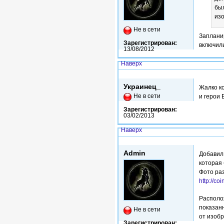
был
из
Не в сети
Запланир
Зарегистрирован:
включил
13/08/2012
Наверх
Чт, 23/05/2013 - 14:58
Украинец_
Жалко ко
Не в сети
и герои 
Зарегистрирован:
03/02/2013
Наверх
Чт, 23/05/2013 - 18:18
Admin
Добавил
которая 
Фото ра
http://c
Располо
показанн
Не в сети
от изоб
Зарегистрирован: