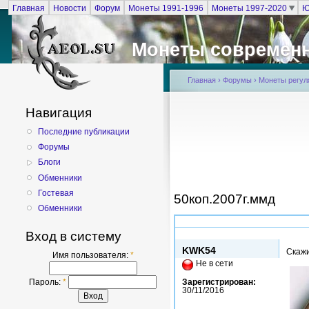
Главная
Новости
Форум
Монеты 1991-1996
Монеты 1997-2020
Ю
Монеты современ
Главная
›
Форумы
›
Монеты регуля
Навигация
Последние публикации
Форумы
Блоги
Обменники
Гостевая
50коп.2007г.ммд
Обменники
Втр, 21/02/2017 - 13:03
Вход в систему
KWK54
Скажи
Имя пользователя:
*
Не в сети
Зарегистрирован:
Пароль:
*
30/11/2016