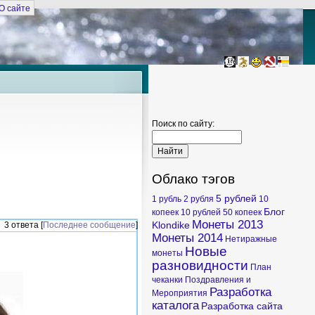
О сайте
Поиск по сайту:
Облако тэгов
5 рублей
1 рубль
2 рубля
10
Блог
копеек
10 рублей
50 копеек
Монеты 2013
Klondike
3 ответа [
Последнее сообщение
]
Монеты 2014
Нетиражные
Новые
монеты
разновидности
План
чеканки
Поздравления и
Разработка
Мероприятия
каталога
Разработка сайта