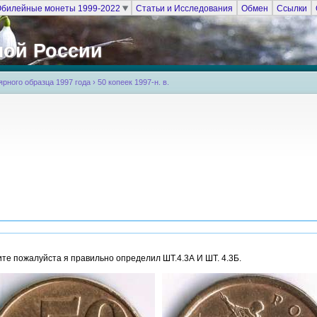
билейные монеты 1999-2022
Статьи и Исследования
Обмен
Ссылки
ной России
рного образца 1997 года
›
50 копеек 1997-н. в.
те пожалуйста я правильно определил ШТ.4.3А И ШТ. 4.3Б.