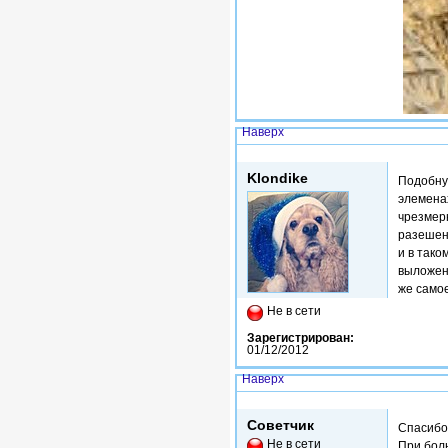
Наверх
Втр, 02/07/2013 - 03:25
Klondike
Подобную
элемена
чрезмер
разешен
и в так
выложено
же самое
Не в сети
Зарегистрирован:
01/12/2012
Наверх
Ср, 03/07/2013 - 03:27
Советчик
Спасибо
Не в сети
При бол