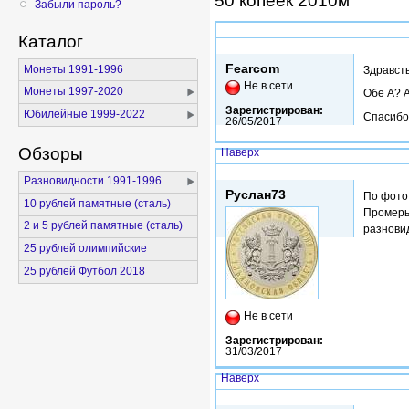
50 копеек 2010м
Забыли пароль?
Каталог
Вс, 02/07/2017 - 07:53
Fearcom
Монеты 1991-1996
Здравств
Не в сети
Монеты 1997-2020
Обе А? 
Зарегистрирован:
Юбилейные 1999-2022
Спасибо
26/05/2017
Обзоры
Наверх
Вс, 02/07/2017 - 09:36
Разновидности 1991-1996
Руслан73
По фото 
10 рублей памятные (сталь)
Промерь
2 и 5 рублей памятные (сталь)
разнови
25 рублей олимпийские
25 рублей Футбол 2018
Не в сети
Зарегистрирован:
31/03/2017
Наверх
Вс, 02/07/2017 - 14:30