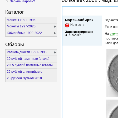
50 копеек 2002г. ммд, ш
Забыли пароль?
Каталог
Чт, 25/02/2016 - 11:07
моряк-сибиряк
Монеты 1991-1996
Здравств
Не в сети
Монеты 1997-2020
Если не 
Зарегистрирован:
Юбилейные 1999-2022
На
гурт
31/07/2015
противоп
Так и до
Обзоры
Разновидности 1991-1996
10 рублей памятные (сталь)
2 и 5 рублей памятные (сталь)
25 рублей олимпийские
25 рублей Футбол 2018