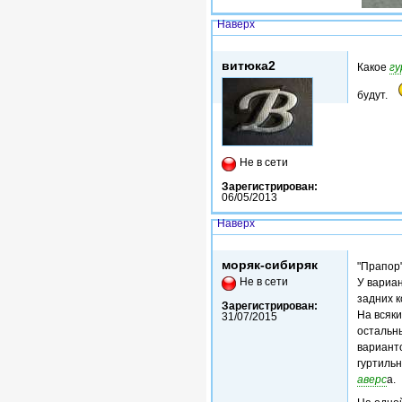
Наверх
Чт, 25/02/2016 - 12:08
витюка2
Какое
г
будут.
Не в сети
Зарегистрирован:
06/05/2013
Наверх
Чт, 25/02/2016 - 12:24
моряк-сибиряк
"Прапор
Не в сети
У вариан
задних к
Зарегистрирован:
На всяки
31/07/2015
остальны
вариант
гуртиль
аверс
а.