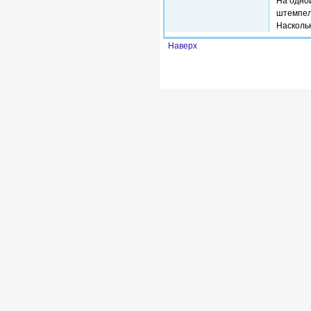
На одной
штемпел
Наскольк
Наверх