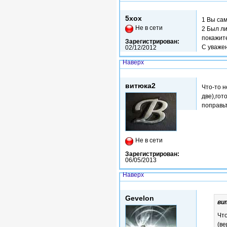
Пт, 16/01/2015 - 10:21
5xox
1 Вы са
Не в сети
2 Был ли
покажите
Зарегистрирован:
С уваже
02/12/2012
Наверх
Пт, 16/01/2015 - 12:44
витюка2
Что-то н
две),гот
поправь
Не в сети
Зарегистрирован:
06/05/2013
Наверх
Пнд, 19/01/2015 - 13:38
Gevelon
ви
Что
(ве