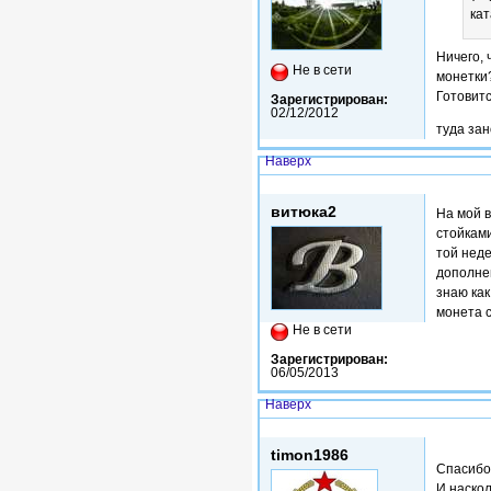
кат
Ничего, 
Не в сети
монетки
Готовитс
Зарегистрирован:
02/12/2012
туда за
Наверх
Пнд, 19/01/2015 - 16:36
витюка2
На мой в
стойками
той неде
дополнен
знаю как
монета 
Не в сети
Зарегистрирован:
06/05/2013
Наверх
Ср, 28/01/2015 - 14:34
timon1986
Спасибо
И наскол