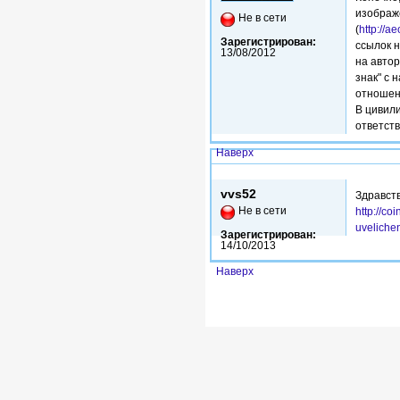
изображ
Не в сети
(
http://
Зарегистрирован:
ссылок н
13/08/2012
на автор
знак" с 
отношен
В цивил
ответств
Наверх
Чт, 18/01/2018 - 14:07
vvs52
Здравств
Не в сети
http://c
uvelichen
Зарегистрирован:
14/10/2013
Наверх