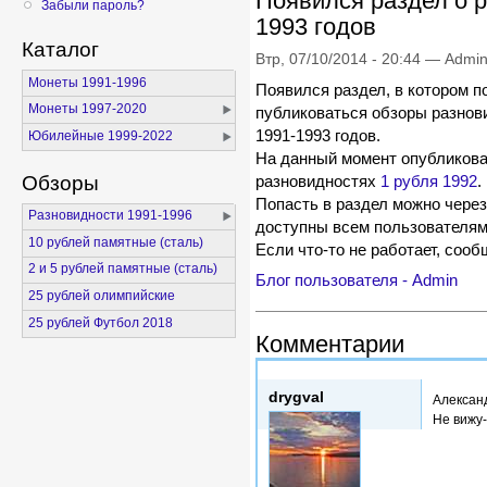
Появился раздел о р
Забыли пароль?
1993 годов
Каталог
Втр, 07/10/2014 - 20:44 — Admi
Монеты 1991-1996
Появился раздел, в котором п
Монеты 1997-2020
публиковаться обзоры разнов
1991-1993 годов.
Юбилейные 1999-2022
На данный момент опубликов
Обзоры
разновидностях
1 рубля 1992
.
Попасть в раздел можно через
Разновидности 1991-1996
доступны всем пользователям,
10 рублей памятные (сталь)
Если что-то не работает, сооб
2 и 5 рублей памятные (сталь)
Блог пользователя - Admin
25 рублей олимпийские
25 рублей Футбол 2018
Комментарии
Втр, 14/10/2014 - 17:32
drygval
Алексан
Не вижу-