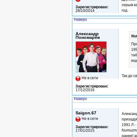
серым ка
Зарегистрирован:
год.
28/10/2014
Наверх
Сб, 13/01/2018 - 15:59
Александр
Nu
Пономарёв
Пр
199
таб
еще
Так до с
Не в сети
Зарегистрирован:
17/12/2016
Наверх
Вс, 14/01/2018 - 08:58
Saigon.67
Александ
Не в сети
призадум
1991 Л -
Зарегистрирован:
Numuzmat
17/01/2015
ранее! д