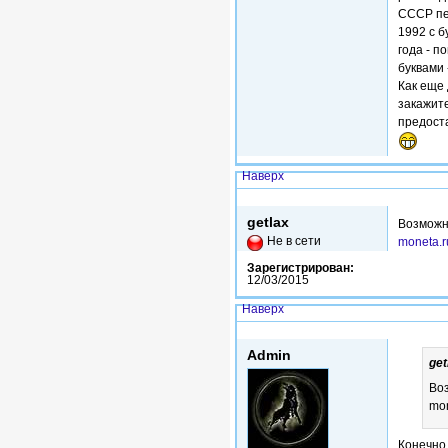
СССР пе
1992 с б
года - п
буквами 
Как еще
закажит
предоста
Наверх
Пнд, 15/01/2018 - 04:57
getlax
Возможн
Не в сети
moneta.r
Зарегистрирован:
12/03/2015
Наверх
Втр, 16/01/2018 - 17:54
Admin
get
Воз
mon
Конечно