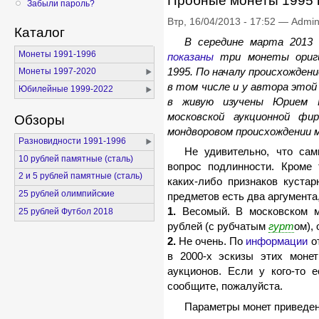
Пробные монеты 1995 
Забыли пароль?
Втр, 16/04/2013 - 17:52 — Admi
Каталог
В середине марта 2013
Монеты 1991-1996
показаны
три монеты ориги
1995. По началу происхожден
Монеты 1997-2020
в том числе и у автора этой
Юбилейные 1999-2022
в живую изучены Юрием К
московской аукционной ф
Обзоры
мондворовом происхождении 
Разновидности 1991-1996
Не удивительно, что са
10 рублей памятные (сталь)
вопрос подлинности. Кроме 
2 и 5 рублей памятные (сталь)
каких-либо признаков кустар
25 рублей олимпийские
предметов есть два аргумента,
1.
Весомый. В московском му
25 рублей Футбол 2018
рублей (с рубчатым
гурт
ом),
2.
Не очень. По
информации
от
в 2000-х эскизы этих моне
аукционов. Если у кого-то 
сообщите, пожалуйста.
Параметры монет приведен