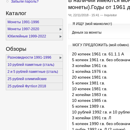
В наличии имеются мо
Забыли пароль?
монеты).Годы от 1961 
Каталог
Чт, 22/11/2018 - 15:41 — Inqvisitor
Монеты 1991-1996
Я ИЩУ (мой манколист)
Монеты 1997-2020
Деньги за монеты
Юбилейные 1999-2022
МОГУ ПРЕДЛОЖИТЬ (мой обмен)
Обзоры
20 копеек 1961 г.в. 61.1.1 А
Разновидности 1991-1996
5 копеек 1961 г.в. без обознач
10 рублей памятные (сталь)
3 копейки 1961 г.в.
1 копейка 1976 г.в.
2 и 5 рублей памятные (сталь)
20 копеек 1981 г.в.
25 рублей олимпийские
5 копеек 1981 г.в.
25 рублей Футбол 2018
10 копеек 1981 г.в.
2 копейки 1983 г.в.
10 копеек 1985 г.в.
5 копеек 1989 г.в.
10 рублей 1992 г.в. и 10 рубле
3 копейки 1991 г.в. Л
5 копеек 1990 г.в. без обознач
1 рубль 1992 г.в. Л (2 штуки)