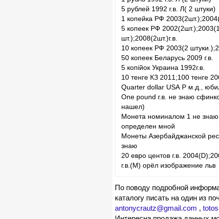
5 рублей 1992 г.в. Л( 2 штуки)
1 копейка РФ 2003(2шт.);2004(2
5 копеек РФ 2002(2шт.);2003(1
шт.);2008(2шт.)г.в.
10 копеек РФ 2003(2 штуки.);20
50 копеек Беларусь 2009 г.в.
5 копiйок Украина 1992г.в.
10 тенге КЗ 2011;100 тенге 20
Quarter dollar USA P м.д., юб
One pound г.в. не знаю сфинк
нашел)
Монета номиналом 1 не знаю к
определен мной
Монеты Азербайджанской респу
знаю
20 евро центов г.в. 2004(D);2
г.в.(M) орёл изображение льв
По поводу подробной информа
каталогу писать на один из по
antonycrautz@gmail.com
,
toto
Интересна продажа данных мо